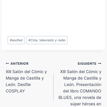
Etiquetas
#
asofed
#
Cine, televisión y radio
de
la
entrada:
Navegación
ANTERIOR
SIGUIENTE
XIII Salón del Cómic y
XIII Salón del Cómic y
de
Manga de Castilla y
Manga de Castilla y
entradas
León. Desfile
León. Presentación
COSPLAY
del libro COMANDO
BLUES, una novela de
súper héroes en