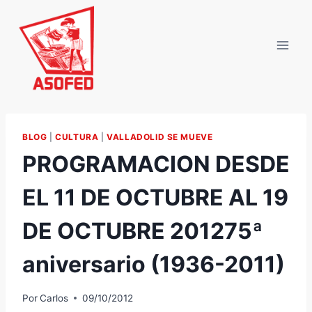
Saltar
al
contenido
BLOG
|
CULTURA
|
VALLADOLID SE MUEVE
PROGRAMACION DESDE
EL 11 DE OCTUBRE AL 19
DE OCTUBRE 201275ª
aniversario (1936-2011)
Por
Carlos
09/10/2012