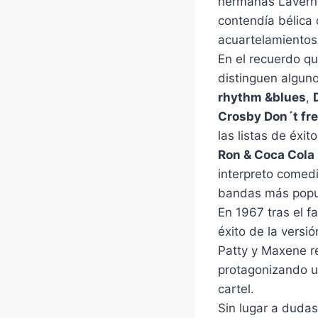
hermanas Laverne
contendía bélica
acuartelamientos 
En el recuerdo q
distinguen alguno
rhythm &blues
,
Crosby Don´t fr
las listas de éxi
Ron & Coca Cola
interpreto comed
bandas más popu
En 1967 tras el f
éxito de la versi
Patty y Maxene r
protagonizando u
cartel.
Sin lugar a duda