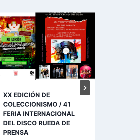
XX EDICIÓN DE
XIX Sal
COLECCIONISMO / 41
Manga d
FERIA INTERNACIONAL
Rueda 
DEL DISCO RUEDA DE
Por
Carlos
PRENSA