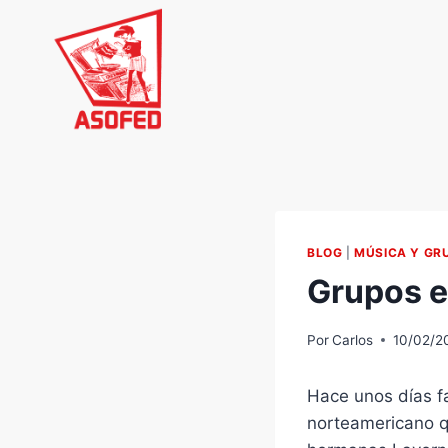
Saltar
al
contenido
BLOG
|
MÚSICA Y GR
Grupos e
Por
Carlos
10/02/2
Hace unos días fa
norteamericano qu