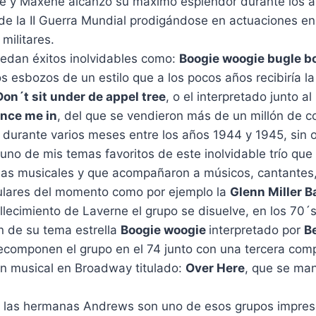
 y Maxene alcanzo su máximo esplendor durante los a
 de la II Guerra Mundial prodigándose en actuaciones e
militares.
uedan éxitos inolvidables como:
Boogie woogie bugle b
s esbozos de un estilo que a los pocos años recibiría la
Don´t sit under de appel tree
, o el interpretado junto al
ence me in
, del que se vendieron más de un millón de c
to durante varios meses entre los años 1944 y 1945, sin 
uno de mis temas favoritos de este inolvidable trío qu
ias musicales y que acompañaron a músicos, cantantes,
lares del momento como por ejemplo la
Glenn Miller 
allecimiento de Laverne el grupo se disuelve, en los 70´
ón de su tema estrella
Boogie woogie
interpretado por
B
ecomponen el grupo en el 74 junto con una tercera co
n musical en Broadway titulado:
Over Here
, que se ma
s las hermanas Andrews son uno de esos grupos impresc