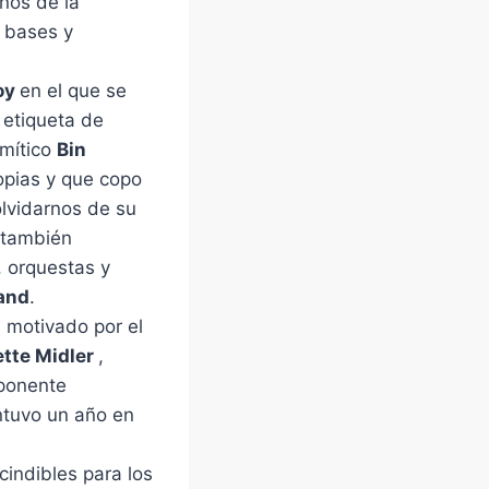
ños de la
n bases y
oy
en el que se
 etiqueta de
 mítico
Bin
opias y que copo
olvidarnos de su
e también
 orquestas y
Band
.
s motivado por el
ette Midler
,
mponente
ntuvo un año en
indibles para los