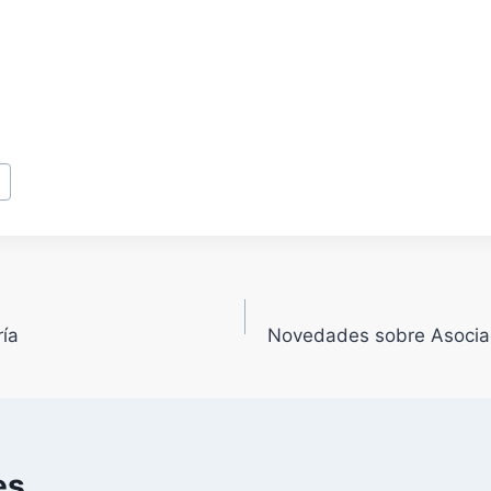
a
ía
Novedades sobre Asociac
es