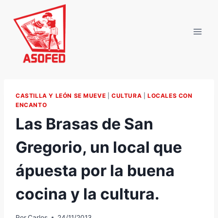
Saltar
al
contenido
CASTILLA Y LEÓN SE MUEVE
|
CULTURA
|
LOCALES CON
ENCANTO
Las Brasas de San
Gregorio, un local que
ápuesta por la buena
cocina y la cultura.
Por
Carlos
24/11/2013