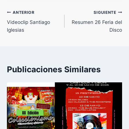
entrada:
Navegación
ANTERIOR
SIGUIENTE
Videoclip Santiago
Resumen 26 Feria del
de
Iglesias
Disco
entradas
Publicaciones Similares