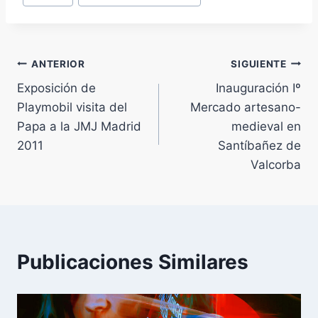
de
la
entrada:
Navegación
ANTERIOR
SIGUIENTE
Exposición de
Inauguración Iº
de
Playmobil visita del
Mercado artesano-
entradas
Papa a la JMJ Madrid
medieval en
2011
Santíbañez de
Valcorba
Publicaciones Similares