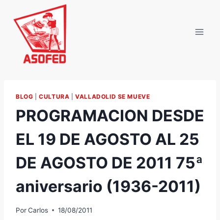
Saltar
al
contenido
BLOG
|
CULTURA
|
VALLADOLID SE MUEVE
PROGRAMACION DESDE
EL 19 DE AGOSTO AL 25
DE AGOSTO DE 2011 75ª
aniversario (1936-2011)
Por
Carlos
18/08/2011