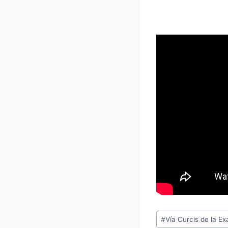
Etiquetas
#
Vía Curcis de la Ex
de