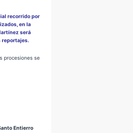
al recorrido por
izados, en la
artínez
será
 reportajes.
os procesiones se
Santo Entierro