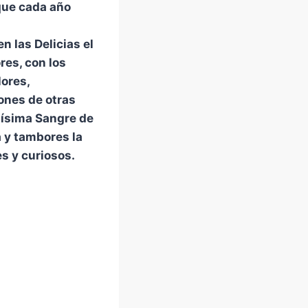
 que cada año
en las Delicias el
res, con los
lores,
ones de otras
sísima Sangre de
 y tambores la
s y curiosos.