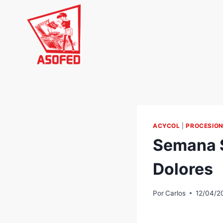
Saltar
al
contenido
ACYCOL
|
PROCESIO
Semana S
Dolores
Por
Carlos
12/04/2