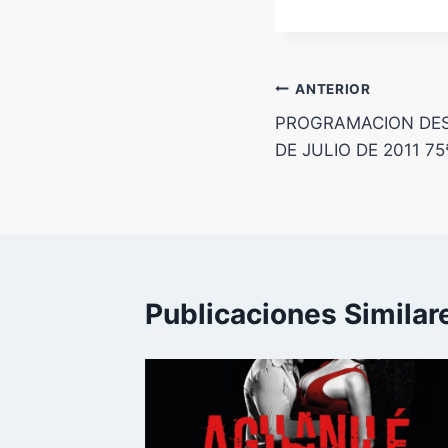
la
entrada:
Navegación
ANTERIOR
PROGRAMACION DESD
de
DE JULIO DE 2011 75ª
entradas
Publicaciones Similar
nish