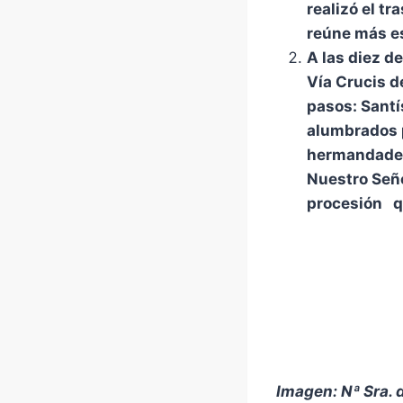
realizó el t
reúne más e
A las diez de
Vía Crucis de
pasos: Santí
alumbrados p
hermandades 
Nuestro Seño
procesión qu
Imagen: Nª Sra. 