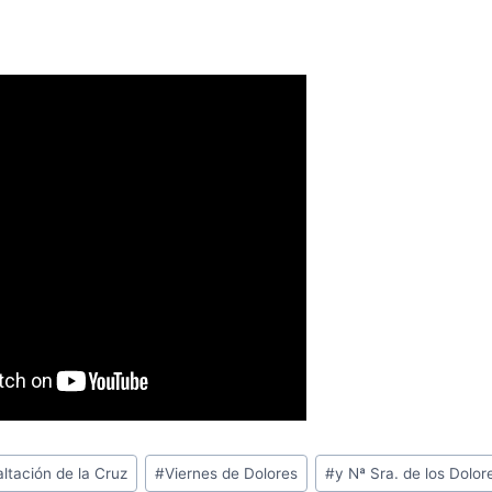
altación de la Cruz
#
Viernes de Dolores
#
y Nª Sra. de los Dolor