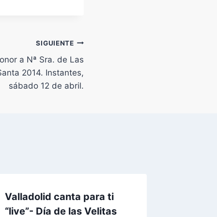
SIGUIENTE
onor a Nª Sra. de Las
anta 2014. Instantes,
sábado 12 de abril.
Valladolid canta para ti
Solidar
“live”- Día de las Velitas
Por
Admin