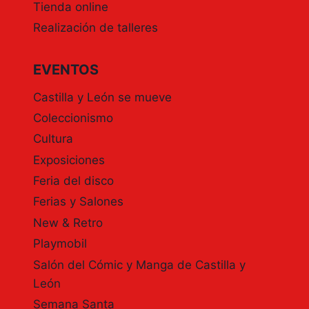
Tienda online
15
Realización de talleres
Y
16
DE
EVENTOS
OCTUBRE.
FERIA
Castilla y León se mueve
DE
VALLADOLID.
Coleccionismo
OFERTA
Cultura
HOTEL
NH
Exposiciones
CIUDAD
Feria del disco
DE
Ferias y Salones
VALLADOLID
PARA
New & Retro
EXPOSITORES
Playmobil
Y
VISITANTES.
Salón del Cómic y Manga de Castilla y
León
Semana Santa