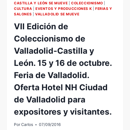
CASTILLA Y LEÓN SE MUEVE
|
COLECCIONISMO
|
CASTAÑEDA.
CULTURA
|
EVENTOS Y PRODUCCIONES K
|
FERIAS Y
MIÉRCOLES
SALONES
|
VALLADOLID SE MUEVE
21:30
VII Edición de
H.
7
Coleccionismo de
DE
RTVCYL
Valladolid-Castilla y
León. 15 y 16 de octubre.
Feria de Valladolid.
Oferta Hotel NH Ciudad
de Valladolid para
expositores y visitantes.
Por
Carlos
07/09/2016