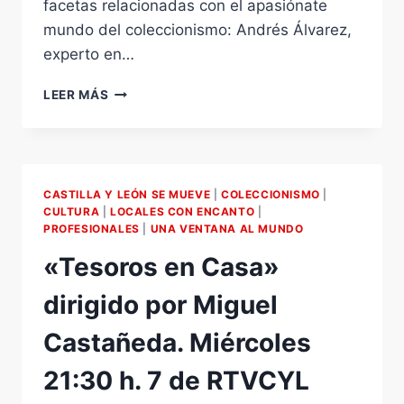
facetas relacionadas con el apasiónate
mundo del coleccionismo: Andrés Álvarez,
experto en…
«TESOROS
LEER MÁS
EN
CASA»
EL
PROGRAMA
DE
CASTILLA Y LEÓN SE MUEVE
|
COLECCIONISMO
|
COLECCIONISMO
CULTURA
|
LOCALES CON ENCANTO
|
DE
PROFESIONALES
|
UNA VENTANA AL MUNDO
LA
«Tesoros en Casa»
7
DE
dirigido por Miguel
RTVCYL
CONTIÚA
Castañeda. Miércoles
CON
ÉXTITO
21:30 h. 7 de RTVCYL
SU
EMISIÓN