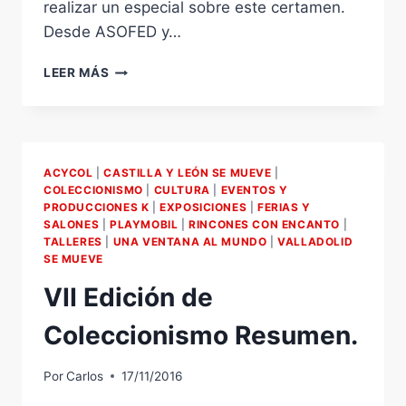
realizar un especial sobre este certamen.
Desde ASOFED y…
TESOROS
LEER MÁS
EN
CASA
7
DE
RTVCYL.
ACYCOL
|
CASTILLA Y LEÓN SE MUEVE
|
DIRIGIDO
COLECCIONISMO
|
CULTURA
|
EVENTOS Y
POR
PRODUCCIONES K
|
EXPOSICIONES
|
FERIAS Y
MIGUEL
SALONES
|
PLAYMOBIL
|
RINCONES CON ENCANTO
|
CASTAÑETA.
TALLERES
|
UNA VENTANA AL MUNDO
|
VALLADOLID
ESPECIAL
SE MUEVE
VII
VII Edición de
EDICIÓN
DE
Coleccionismo Resumen.
COLECCIONISMO
DE
CASTILLA
Por
Carlos
17/11/2016
Y