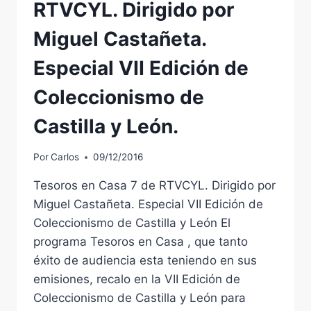
RTVCYL. Dirigido por
VALLADOLID
CASTILLA
Miguel Castañeta.
Y
LEÓN.
Especial VII Edición de
CANAL
7
Coleccionismo de
DE
RTVCYL
Castilla y León.
Por
Carlos
09/12/2016
Tesoros en Casa 7 de RTVCYL. Dirigido por
Miguel Castañeta. Especial VII Edición de
Coleccionismo de Castilla y León El
programa Tesoros en Casa , que tanto
éxito de audiencia esta teniendo en sus
emisiones, recalo en la VII Edición de
Coleccionismo de Castilla y León para