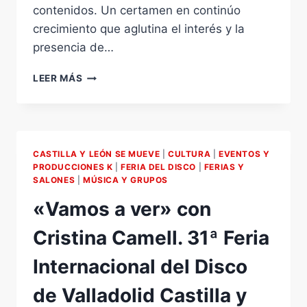
contenidos. Un certamen en continúo
crecimiento que aglutina el interés y la
presencia de…
VII
LEER MÁS
EDICIÓN
DE
COLECCIONISMO
DE
VALLADOLID-
CASTILLA Y LEÓN SE MUEVE
|
CULTURA
|
EVENTOS Y
CASTILLA
PRODUCCIONES K
|
FERIA DEL DISCO
|
FERIAS Y
Y
SALONES
|
MÚSICA Y GRUPOS
LEÓN.
«Vamos a ver» con
15
Y
Cristina Camell. 31ª Feria
16
DE
Internacional del Disco
OCTUBRE.
FERIA
de Valladolid Castilla y
DE
VALLADOLID.