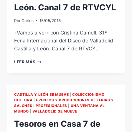
León. Canal 7 de RTVCYL
Por
Carlos
15/05/2016
«Vamos a ver» con Cristina Camell. 31ª
Feria Internacional del Disco de Valladolid
Castilla y León. Canal 7 de RTVCYL
«VAMOS
LEER MÁS
A
VER»
CON
CRISTINA
CAMELL.
CASTILLA Y LEÓN SE MUEVE
|
COLECCIONISMO
|
31ª
CULTURA
|
EVENTOS Y PRODUCCIONES K
|
FERIAS Y
FERIA
SALONES
|
PROFESIONALES
|
UNA VENTANA AL
INTERNACIONAL
MUNDO
|
VALLADOLID SE MUEVE
DEL
Tesoros en Casa 7 de
DISCO
DE