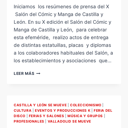
Iniciamos los resúmenes de prensa del X
Salón del Cómic y Manga de Castilla y
León. En su X edición el Salón del Cómic y
Manga de Castilla y León, para celebrar
esta efeméride, realizo actos de entrega
de distintas estatuillas, placas y diplomas
a los colaboradores habituales del Salón, a
los establecimientos y asociaciones que…
X
LEER MÁS
SALÓN
DEL
CÓMIC
Y
MANGA
CASTILLA Y LEÓN SE MUEVE
|
COLECCIONISMO
|
DE
CULTURA
|
EVENTOS Y PRODUCCIONES K
|
FERIA DEL
CASTILLA
DISCO
|
FERIAS Y SALONES
|
MÚSICA Y GRUPOS
|
Y
PROFESIONALES
|
VALLADOLID SE MUEVE
LEÓN,