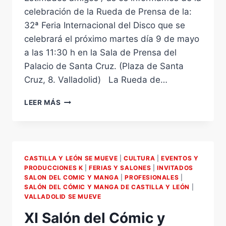
celebración de la Rueda de Prensa de la:
32ª Feria Internacional del Disco que se
celebrará el próximo martes día 9 de mayo
a las 11:30 h en la Sala de Prensa del
Palacio de Santa Cruz. (Plaza de Santa
Cruz, 8. Valladolid) La Rueda de…
32ª
LEER MÁS
FERIA
INTERNACIONAL
DEL
DISCO
DE
CASTILLA Y LEÓN SE MUEVE
|
CULTURA
|
EVENTOS Y
VALLADOLID-
PRODUCCIONES K
|
FERIAS Y SALONES
|
INVITADOS
CASTILLA
SALON DEL COMIC Y MANGA
|
PROFESIONALES
|
Y
SALÓN DEL CÓMIC Y MANGA DE CASTILLA Y LEÓN
|
LEÓN.
VALLADOLID SE MUEVE
MARTES
XI Salón del Cómic y
9