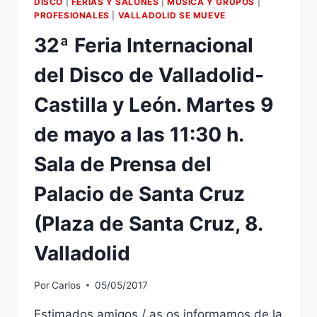
DISCO
|
FERIAS Y SALONES
|
MÚSICA Y GRUPOS
|
Y
PROFESIONALES
|
VALLADOLID SE MUEVE
LEÓN:
32ª Feria Internacional
RUEDA
DE
del Disco de Valladolid-
PRENSA
PRESENTACIÓN:
Castilla y León. Martes 9
MARTES
23
de mayo a las 11:30 h.
DE
FEBRERO,
Sala de Prensa del
11
H,
Palacio de Santa Cruz
CASA
MUNICIPAL
(Plaza de Santa Cruz, 8.
DE
CULTURA
Valladolid
DE
REVILLA,
C/
Por
Carlos
05/05/2017
TORRECILLA
5.
Estimados amigos / as os informamos de la