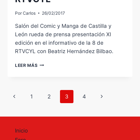
SUSEYA
INFORMAN:
Por
Carlos
26/02/2017
Salón del Comic y Manga de Castilla y
León rueda de prensa presentación XI
edición en el informativo de la 8 de
RTVCYL con Beatriz Hernández Bilbao.
SALÓN
LEER MÁS
DEL
COMIC
Y
MANGA
Navegación
Página
Siguiente
1
2
3
4
DE
CASTILLA
de
anterior
página
Y
LEÓN
página
RUEDA
DE
Inicio
PRENSA
Foro