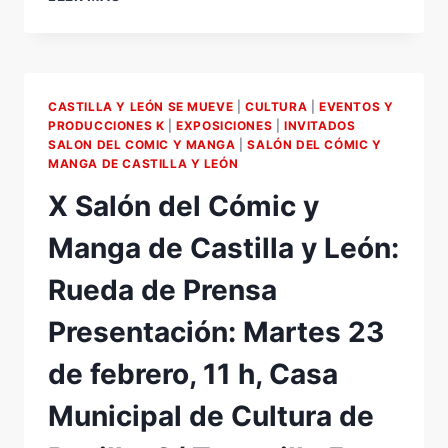
CINE
Y
EL
CÓMIC
UN
CASTILLA Y LEÓN SE MUEVE
|
CULTURA
|
EVENTOS Y
MUNDO
PRODUCCIONES K
|
EXPOSICIONES
|
INVITADOS
DE
SALON DEL COMIC Y MANGA
|
SALÓN DEL CÓMIC Y
FANTASÍA,
MANGA DE CASTILLA Y LEÓN
6ª
X Salón del Cómic y
EDICIÓN.
X
Manga de Castilla y León:
SALÓN
DEL
Rueda de Prensa
CÓMIC
Y
Presentación: Martes 23
MANGA
DE
de febrero, 11 h, Casa
CASTILLA
Y
Municipal de Cultura de
LEÓN.