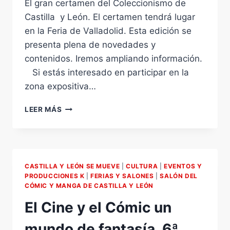
El gran certamen del Coleccionismo de
Castilla y León. El certamen tendrá lugar
en la Feria de Valladolid. Esta edición se
presenta plena de novedades y
contenidos. Iremos ampliando información.
Si estás interesado en participar en la
zona expositiva…
VIII
LEER MÁS
EDICIÓN
DE
COLECCIONISMO
21
Y
CASTILLA Y LEÓN SE MUEVE
|
CULTURA
|
EVENTOS Y
22
PRODUCCIONES K
|
FERIAS Y SALONES
|
SALÓN DEL
DE
CÓMIC Y MANGA DE CASTILLA Y LEÓN
OCTUBRE.
El Cine y el Cómic un
FERIA
DE
mundo de fantasía, 6ª
VALLADOLID.