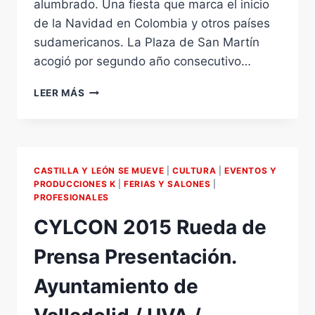
alumbrado. Una fiesta que marca el inicio
de la Navidad en Colombia y otros países
sudamericanos. La Plaza de San Martín
acogió por segundo año consecutivo…
DÍA
LEER MÁS
DE
LAS
VELITAS.
7
DE
CASTILLA Y LEÓN SE MUEVE
|
CULTURA
|
EVENTOS Y
DICEMBRE
PRODUCCIONES K
|
FERIAS Y SALONES
|
DE
PROFESIONALES
2105.
CYLCON 2015 Rueda de
PLAZA
DE
Prensa Presentación.
SAN
MARTÍN.
Ayuntamiento de
VALLADOLID.
RESUMEN