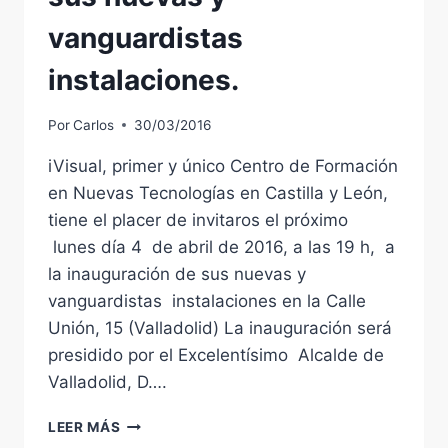
15
vanguardistas
DE
MAYO.
instalaciones.
PLAZA
DE
PORTUGALETE.
Por
Carlos
30/03/2016
iVisual, primer y único Centro de Formación
en Nuevas Tecnologías en Castilla y León,
tiene el placer de invitaros el próximo
lunes día 4 de abril de 2016, a las 19 h, a
la inauguración de sus nuevas y
vanguardistas instalaciones en la Calle
Unión, 15 (Valladolid) La inauguración será
presidido por el Excelentísimo Alcalde de
Valladolid, D….
IVISUAL,
LEER MÁS
TU