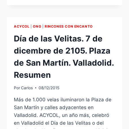
DEL
CÓMIC
Y
MANGA
ACYCOL
|
ONG
|
RINCONES CON ENCANTO
DE
CASTILLA
Día de las Velitas. 7 de
Y
LEÓN.
dicembre de 2105. Plaza
INAUGURACIÓN
OFICIAL:
de San Martín. Valladolid.
SÁBADO
11
Resumen
DE
MARZO
Por
Carlos
08/12/2015
12
H
Más de 1.000 velas iluminaron la Plaza de
San Martín y calles adyacentes en
Valladolid. ACYCOL, un año más, celebró
en Valladolid el Día de las Velitas o del