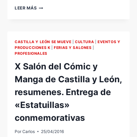
31ª
LEER MÁS
FERIA
INTERNCIONAL
DEL
DISCO
DE
CASTILLA Y LEÓN SE MUEVE
|
CULTURA
|
EVENTOS Y
VALLADOLID-
PRODUCCIONES K
|
FERIAS Y SALONES
|
CASTILLA
PROFESIONALES
Y
X Salón del Cómic y
LEÓN.
7º
Manga de Castilla y León,
FESTIFERIA
resumenes. Entrega de
«Estatuillas»
conmemorativas
Por
Carlos
25/04/2016