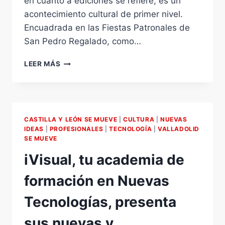
en cuanto a ediciones se refiere, es un
acontecimiento cultural de primer nivel.
Encuadrada en las Fiestas Patronales de
San Pedro Regalado, como…
31
LEER MÁS
FERIA
INTERNACIONAL
DEL
DISCO
DE
CASTILLA Y LEÓN SE MUEVE
|
CULTURA
|
NUEVAS
VALLADOLID-
IDEAS
|
PROFESIONALES
|
TECNOLOGÍA
|
VALLADOLID
CASTILLA
SE MUEVE
Y
iVisual, tu academia de
LEÓN
/
formación en Nuevas
7º
FESTIFERIA
Tecnologías, presenta
DEL
12
sus nuevas y
AL