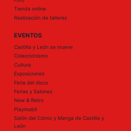
PRESENTACIÓN
Tienda online
XI
EDICIÓN
Realización de talleres
EN
EL
INFORMATIVO
EVENTOS
DE
LA
Castilla y León se mueve
8
Coleccionismo
DE
RTVCYL
Cultura
Exposiciones
Feria del disco
Ferias y Salones
New & Retro
Playmobil
Salón del Cómic y Manga de Castilla y
León