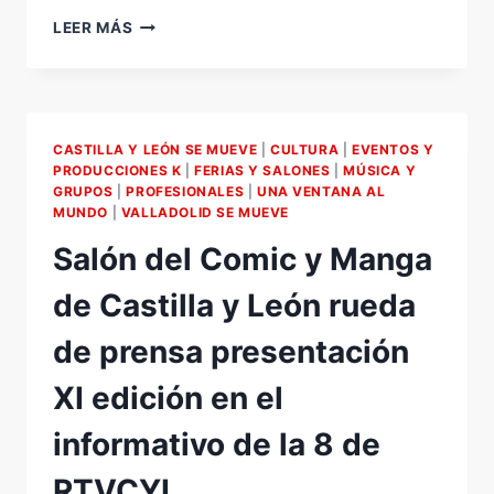
CYLCON
LEER MÁS
2015
RUEDA
DE
PRENSA
PRESENTACIÓN.
CASTILLA Y LEÓN SE MUEVE
|
CULTURA
|
EVENTOS Y
AYUNTAMIENTO
PRODUCCIONES K
|
FERIAS Y SALONES
|
MÚSICA Y
DE
GRUPOS
|
PROFESIONALES
|
UNA VENTANA AL
VALLADOLID
MUNDO
|
VALLADOLID SE MUEVE
/
Salón del Comic y Manga
UVA
/
de Castilla y León rueda
ASOFED
/
de prensa presentación
K
EVENTOS
XI edición en el
Y
PRODUCCIONES/
informativo de la 8 de
ACLFCFT
/
RTVCYL
ULTREYA-