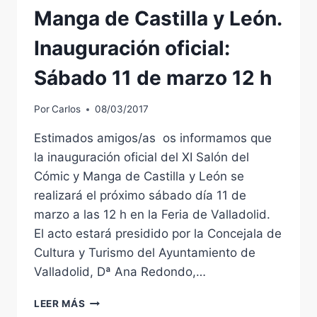
DE
Manga de Castilla y León.
MAYO
A
Inauguración oficial:
LAS
11:30
Sábado 11 de marzo 12 h
H.
SALA
DE
Por
Carlos
08/03/2017
PRENSA
DEL
Estimados amigos/as os informamos que
PALACIO
la inauguración oficial del XI Salón del
DE
Cómic y Manga de Castilla y León se
SANTA
realizará el próximo sábado día 11 de
CRUZ
(PLAZA
marzo a las 12 h en la Feria de Valladolid.
DE
El acto estará presidido por la Concejala de
SANTA
Cultura y Turismo del Ayuntamiento de
CRUZ,
8.
Valladolid, Dª Ana Redondo,…
VALLADOLID
XI
LEER MÁS
SALÓN