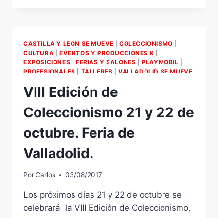
ACADEMIA
DE
FORMACIÓN
EN
CASTILLA Y LEÓN SE MUEVE
|
COLECCIONISMO
|
NUEVAS
CULTURA
|
EVENTOS Y PRODUCCIONES K
|
TECNOLOGÍAS,
EXPOSICIONES
|
FERIAS Y SALONES
|
PLAYMOBIL
|
PRESENTA
PROFESIONALES
|
TALLERES
|
VALLADOLID SE MUEVE
SUS
VIII Edición de
NUEVAS
Y
Coleccionismo 21 y 22 de
VANGUARDISTAS
INSTALACIONES.
octubre. Feria de
Valladolid.
Por
Carlos
03/08/2017
Los próximos días 21 y 22 de octubre se
celebrará la VIII Edición de Coleccionismo.