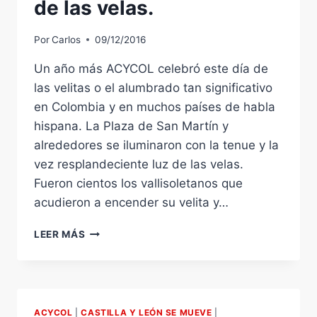
EN
de las velas.
LOS
MEDIOS.
Por
Carlos
09/12/2016
Un año más ACYCOL celebró este día de
las velitas o el alumbrado tan significativo
en Colombia y en muchos países de habla
hispana. La Plaza de San Martín y
alrededores se iluminaron con la tenue y la
vez resplandeciente luz de las velas.
Fueron cientos los vallisoletanos que
acudieron a encender su velita y…
DÍA
LEER MÁS
DE
LAS
VELITAS
O
DEL
ACYCOL
|
CASTILLA Y LEÓN SE MUEVE
|