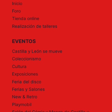
Inicio
CASTILLA
Y
Foro
LEÓN.
Tienda online
RUEDA
Realización de talleres
DE
PRENSA
EN
EVENTOS
LOS
MEDIOS.
Castilla y León se mueve
Coleccionismo
Cultura
Exposiciones
Feria del disco
Ferias y Salones
New & Retro
Playmobil