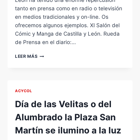
León ha tenido una enorme repercusión
tanto en prensa como en radio o televisión
en medios tradicionales y on-line. Os
ofrecemos algunos ejemplos. XI Salón del
Cómic y Manga de Castilla y León. Rueda
de Prensa en el diario:…
XI
LEER MÁS
SALÓN
DEL
CÓMIC
Y
MANGA
ACYCOL
DE
CASTILLA
Día de las Velitas o del
Y
LEÓN.
Alumbrado la Plaza San
RUEDA
DE
Martín se ilumino a la luz
PRENSA