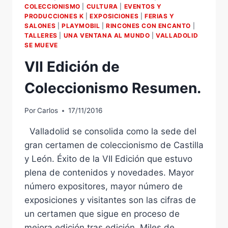
ALUMBRADO
COLECCIONISMO
|
CULTURA
|
EVENTOS Y
LA
PRODUCCIONES K
|
EXPOSICIONES
|
FERIAS Y
PLAZA
SALONES
|
PLAYMOBIL
|
RINCONES CON ENCANTO
|
SAN
TALLERES
|
UNA VENTANA AL MUNDO
|
VALLADOLID
MARTÍN
SE MUEVE
SE
VII Edición de
ILUMINO
A
Coleccionismo Resumen.
LA
LUZ
DE
Por
Carlos
17/11/2016
LAS
VELAS.
Valladolid se consolida como la sede del
gran certamen de coleccionismo de Castilla
y León. Éxito de la VII Edición que estuvo
plena de contenidos y novedades. Mayor
número expositores, mayor número de
exposiciones y visitantes son las cifras de
un certamen que sigue en proceso de
mejora edición tras edición. Miles de