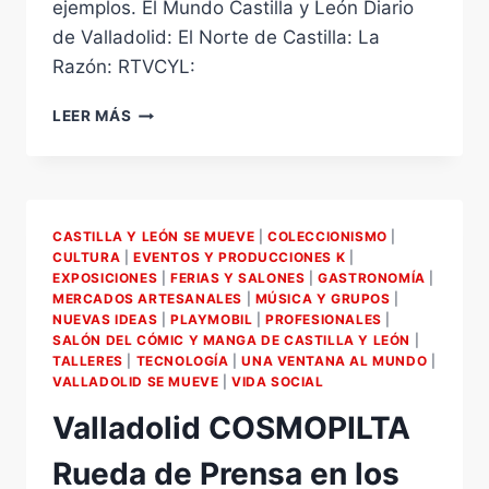
ejemplos. El Mundo Castilla y León Diario
de Valladolid: El Norte de Castilla: La
Razón: RTVCYL:
VIII
LEER MÁS
EDICIÓN
DE
COLECCIONISMO,
MITOMANÍAS
Y
CASTILLA Y LEÓN SE MUEVE
|
COLECCIONISMO
|
AFICIONES
CULTURA
|
EVENTOS Y PRODUCCIONES K
|
Y
EXPOSICIONES
|
FERIAS Y SALONES
|
GASTRONOMÍA
|
CYLCON.
MERCADOS ARTESANALES
|
MÚSICA Y GRUPOS
|
RUEDA
NUEVAS IDEAS
|
PLAYMOBIL
|
PROFESIONALES
|
DE
SALÓN DEL CÓMIC Y MANGA DE CASTILLA Y LEÓN
|
TALLERES
|
TECNOLOGÍA
|
UNA VENTANA AL MUNDO
|
PRENSA
VALLADOLID SE MUEVE
|
VIDA SOCIAL
EN
LOS
Valladolid COSMOPILTA
MEDIOS.
Rueda de Prensa en los