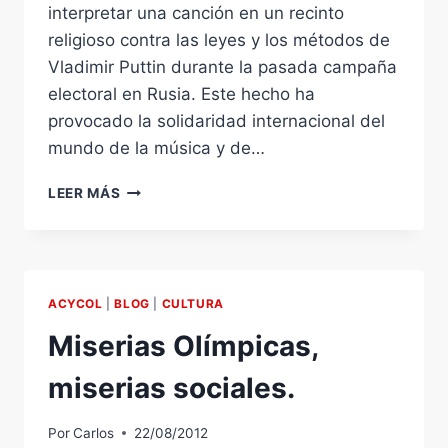
interpretar una canción en un recinto
religioso contra las leyes y los métodos de
Vladimir Puttin durante la pasada campaña
electoral en Rusia. Este hecho ha
provocado la solidaridad internacional del
mundo de la música y de…
LAS
LEER MÁS
PUSSY
RIOT,
DEMOCRACIA
Y
LIBERTAD
ACYCOL
|
BLOG
|
CULTURA
DE
EXPRESIÓN.
Miserias Olímpicas,
miserias sociales.
Por
Carlos
22/08/2012