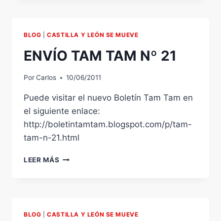
COMO
PONENTE
EN
BLOG
|
CASTILLA Y LEÓN SE MUEVE
EL
CONGRESO
ENVÍO TAM TAM Nº 21
INTERNACIONAL:
CONGRESOMUSIN
Por
Carlos
10/06/2011
Puede visitar el nuevo Boletín Tam Tam en
el siguiente enlace:
http://boletintamtam.blogspot.com/p/tam-
tam-n-21.html
ENVÍO
LEER MÁS
TAM
TAM
Nº
21
BLOG
|
CASTILLA Y LEÓN SE MUEVE