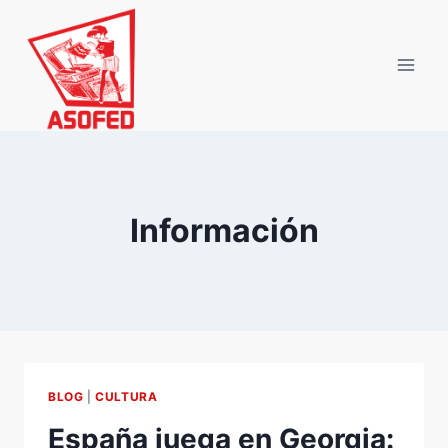
Saltar
al
contenido
Información
BLOG
|
CULTURA
España juega en Georgia: