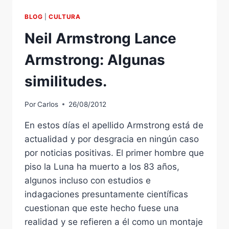
POEMARIO:
“LA
BLOG
|
CULTURA
MALETA
MEDIO
Neil Armstrong Lance
ROTA”
DE
Armstrong: Algunas
JULIEN
JOHN
similitudes.
HIGGINGS
JUEVES
Por
Carlos
26/08/2012
13
DE
En estos días el apellido Armstrong está de
SEPTIEMBRE
actualidad y por desgracia en ningún caso
20:00H
EN
por noticias positivas. El primer hombre que
LA
piso la Luna ha muerto a los 83 años,
CASA
algunos incluso con estudios e
MUSEO
indagaciones presuntamente científicas
DE
ZORRILLA:
cuestionan que este hecho fuese una
realidad y se refieren a él como un montaje