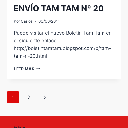
ENVÍO TAM TAM Nº 20
Por
Carlos
03/06/2011
Puede visitar el nuevo Boletín Tam Tam en
el siguiente enlace:
http://boletintamtam.blogspot.com/p/tam-
tam-n-20.html
ENVÍO
LEER MÁS
TAM
TAM
Nº
20
Navegación
Siguiente
1
2
de
página
página