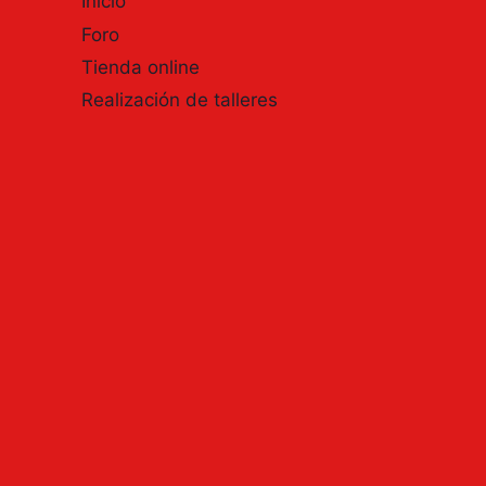
Inicio
EN
Foro
VERSIÓN
PLAYMOBIL.
Tienda online
ACYCOL
Realización de talleres
MÓNICA
MARTÍNEZ.