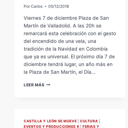
Por
Carlos
05/12/2018
Viernes 7 de diciembre Plaza de San
Martín de Valladolid. A las 20h se
remarcará esta celebración con el gesto
del encendido de una vela, una
tradición de la Navidad en Colombia
que ya es universal. El próximo día 7 de
diciembre tendrá lugar, un año más en
la Plaza de San Martín, el Día…
DÍA
LEER MÁS
DE
LAS
VELITAS
2018.
VIERNES
7
CASTILLA Y LEÓN SE MUEVE
|
CULTURA
|
DE
EVENTOS Y PRODUCCIONES K
|
FERIAS Y