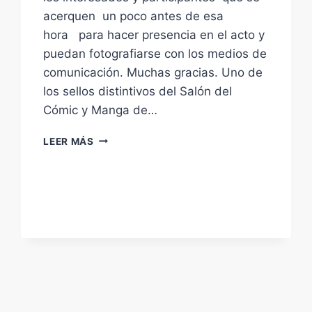
acerquen un poco antes de esa
hora para hacer presencia en el acto y
puedan fotografiarse con los medios de
comunicación. Muchas gracias. Uno de
los sellos distintivos del Salón del
Cómic y Manga de…
DESFILE
LEER MÁS
COSPLAY
XII
SALÓN
DEL
CÓMIC
Y
MANGA
DE
CASTILLA
Y
LEÓN