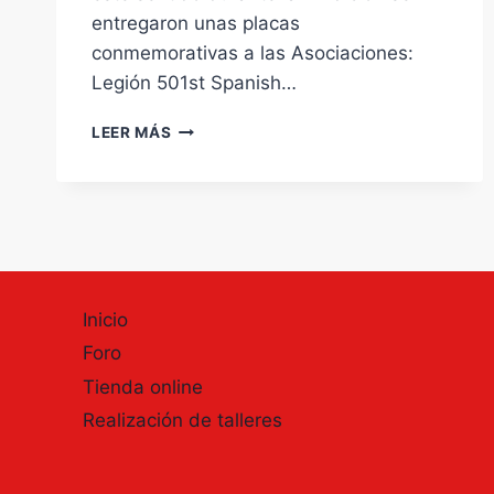
entregaron unas placas
conmemorativas a las Asociaciones:
Legión 501st Spanish…
X
LEER MÁS
SALÓN
DEL
CÓMIC
Y
MANGA
DE
CASTILLA
Y
Inicio
LEÓN.
Foro
RESUMENES:
ASOCIACIONES
Tienda online
Realización de talleres