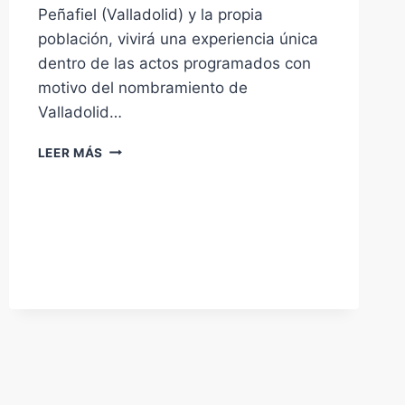
Peñafiel (Valladolid) y la propia
población, vivirá una experiencia única
dentro de las actos programados con
motivo del nombramiento de
Valladolid…
YOUNG
LEER MÁS
WINE
EXPERIENCE
/
JÓVENES,
VINO,
MITOMANÍAS
Y
AFICIONES.