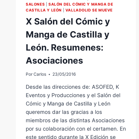
DICIEMBRE
SALONES
|
SALÓN DEL CÓMIC Y MANGA DE
CASTILLA Y LEÓN
A
|
VALLADOLID SE MUEVE
LAS
X Salón del Cómic y
20H.
PLAZA
Manga de Castilla y
DE
SAN
León. Resumenes:
MARTÍN
Asociaciones
Por
Carlos
23/05/2016
Desde las direcciones de: ASOFED, K
Eventos y Producciones y el Salón del
Cómic y Manga de Castilla y León
queremos dar las gracias a los
miembros de las distintas Asociaciones
por su colaboración con el certamen. En
este sentido durante la X Edición se