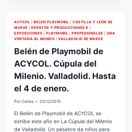
ES
RADIO:
CRUZ
ROJA
ACYCOL
|
BELEN PLAYMOBIL
|
CASTILLA Y LEÓN SE
/
MUEVE
|
EVENTOS Y PRODUCCIONES K
|
BELÉN
EXPOSICIONES
|
PLAYMOBIL
|
PROFESIONALES
|
UNA
DE
VENTANA AL MUNDO
|
VALLADOLID SE MUEVE
PLAYMOBIL
Belén de Playmobil de
DE
ACYCOL.
ACYCOL. Cúpula del
CÚPULA
DEL
Milenio. Valladolid. Hasta
MILENIO.
el 4 de enero.
Por
Carlos
23/12/2015
El Belén de Playmobil de ACYCOL se
exhibe este año en La Cúpula del Milenio
de Valladolid. Un pesebre de niños para