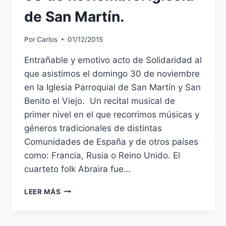
4
de San Martín.
DE
ENERO.
Por
Carlos
01/12/2015
Entrañable y emotivo acto de Solidaridad al
que asistimos el domingo 30 de noviembre
en la Iglesia Parroquial de San Martín y San
Benito el Viejo. Un recital musical de
primer nivel en el que recorrimos músicas y
géneros tradicionales de distintas
Comunidades de España y de otros países
como: Francia, Rusia o Reino Unido. El
cuarteto folk Abraira fue…
SOLIDARIDAD
LEER MÁS
PENITENCIAL.
30
DE