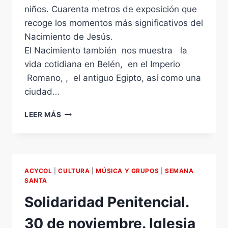
niños. Cuarenta metros de exposición que
recoge los momentos más significativos del
Nacimiento de Jesús.
El Nacimiento también nos muestra la
vida cotidiana en Belén, en el Imperio
Romano, , el antiguo Egipto, así como una
ciudad…
BELÉN
LEER MÁS
DE
PLAYMOBIL
DE
ACYCOL.
CÚPULA
ACYCOL
|
CULTURA
|
MÚSICA Y GRUPOS
|
SEMANA
DEL
SANTA
MILENIO.
Solidaridad Penitencial.
VALLADOLID.
HASTA
30 de noviembre. Iglesia
EL