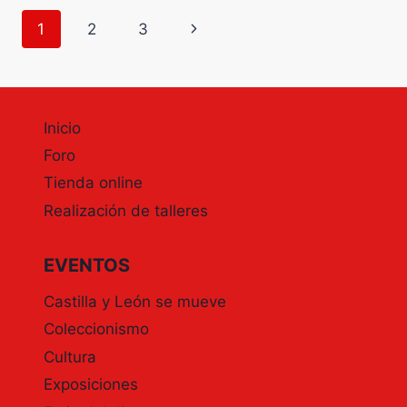
NOVIEMBRE.
Navegación
Siguiente
1
2
3
IGLESIA
DE
de
página
SAN
MARTÍN.
página
Inicio
Foro
Tienda online
Realización de talleres
EVENTOS
Castilla y León se mueve
Coleccionismo
Cultura
Exposiciones