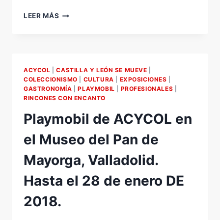
XI
LEER MÁS
SALÓN
DEL
CÓMIC
Y
MANGA
ACYCOL
|
CASTILLA Y LEÓN SE MUEVE
|
DE
COLECCIONISMO
|
CULTURA
|
EXPOSICIONES
|
CASTILLA
GASTRONOMÍA
|
PLAYMOBIL
|
PROFESIONALES
|
Y
RINCONES CON ENCANTO
LEÓN.
Playmobil de ACYCOL en
REUNIÓN
EN
el Museo del Pan de
LA
EMBAJADA
Mayorga, Valladolid.
DE
JAPÓN.
Hasta el 28 de enero DE
2018.