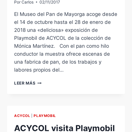
Por
Carlos
02/11/2017
El Museo del Pan de Mayorga acoge desde
el 14 de octubre hasta el 28 de enero de
2018 una «deliciosa» exposición de
Playmobil de ACYCOL de la colección de
Mónica Martínez. Con el pan como hilo
conductor la muestra ofrece escenas de
una fabrica de pan, de los trabajos y
labores propios del…
PLAYMOBIL
LEER MÁS
DE
ACYCOL
EN
EL
MUSEO
ACYCOL
|
PLAYMOBIL
DEL
PAN
ACYCOL visita Playmobil
DE