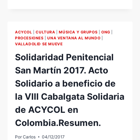
DE
PLAYMOBIL
DE
ACYCOL
EN
ACYCOL
|
CULTURA
|
MÚSICA Y GRUPOS
|
ONG
|
LA
PROCESIONES
|
UNA VENTANA AL MUNDO
|
CÚPULA
VALLADOLID SE MUEVE
DEL
Solidaridad Penitencial
MILENIO.
San Martín 2017. Acto
Solidario a beneficio de
la VIII Cabalgata Solidaria
de ACYCOL en
Colombia.Resumen.
Por
Carlos
04/12/2017