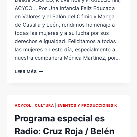
Desde ASOFED, K Eventos y Producciones,
ACYCOL, Por Una Infancia Feliz Educada
en Valores y el Salón del Cómic y Manga
de Castilla y León, rendimos homenaje a
todas las mujeres y a su lucha por sus
derechos e igualdad. Felicitamos a todas
las mujeres en este día, especialmente a
nuestra compañera Mónica Martínez, por…
8
LEER MÁS
DE
MARZO
DÍA
INTERNACIONAL
DE
ACYCOL
|
CULTURA
|
EVENTOS Y PRODUCCIONES K
LA
MUJER
Programa especial es
Radio: Cruz Roja / Belén