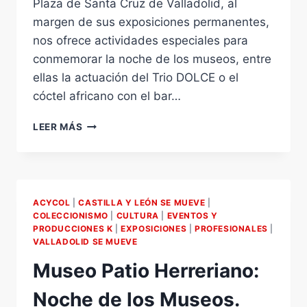
Plaza de Santa Cruz de Valladolid, al
margen de sus exposiciones permanentes,
nos ofrece actividades especiales para
conmemorar la noche de los museos, entre
ellas la actuación del Trio DOLCE o el
cóctel africano con el bar…
MUSEO
LEER MÁS
DE
ARTE
AFRICANO
EXPOSICIÓN:
«ACARICIAR
ACYCOL
|
CASTILLA Y LEÓN SE MUEVE
|
CON
COLECCIONISMO
|
CULTURA
|
EVENTOS Y
LA
PRODUCCIONES K
|
EXPOSICIONES
|
PROFESIONALES
|
MIRADA»
VALLADOLID SE MUEVE
SARA
Museo Patio Herreriano:
PÉREZ
LÓPEZ
Noche de los Museos.