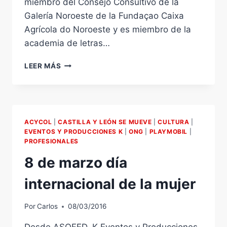
miembro del Consejo Consultivo de la
Galería Noroeste de la Fundaçao Caixa
Agrícola do Noroeste y es miembro de la
academia de letras…
CIPRIANO
LEER MÁS
OQUINIAME
ARTISTA
PLÁSTICO
MULTIDISCIPLINAR.
GUINEA
ACYCOL
|
CASTILLA Y LEÓN SE MUEVE
|
CULTURA
|
BISSAU
EVENTOS Y PRODUCCIONES K
|
ONG
|
PLAYMOBIL
|
/
PROFESIONALES
VIANA
8 de marzo día
DO
CASTELO
internacional de la mujer
Por
Carlos
08/03/2016