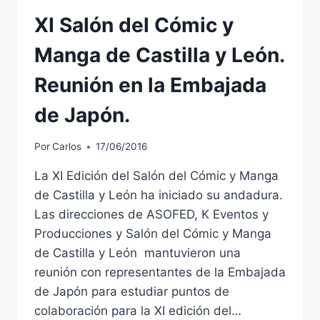
BENEFICIO
XI Salón del Cómic y
DE
LA
Manga de Castilla y León.
VIII
CABALGATA
Reunión en la Embajada
SOLIDARIA
DE
de Japón.
ACYCOL
EN
COLOMBIA.RESUMEN.
Por
Carlos
17/06/2016
La XI Edición del Salón del Cómic y Manga
de Castilla y León ha iniciado su andadura.
Las direcciones de ASOFED, K Eventos y
Producciones y Salón del Cómic y Manga
de Castilla y León mantuvieron una
reunión con representantes de la Embajada
de Japón para estudiar puntos de
colaboración para la XI edición del…