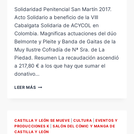
Solidaridad Penitencial San Martín 2017.
Acto Solidario a beneficio de la VIII
Cabalgata Solidaria de ACYCOL en
Colombia. Magnificas actuaciones del dúo
Belmonte y Pleite y Banda de Gaitas de la
Muy Ilustre Cofradía de Nª Sra. de La
Piedad. Resumen La recaudación ascendió
a 217,80 € a los que hay que sumar el
donativo…
SOLIDARIDAD
LEER MÁS
PENITENCIAL
SAN
MARTÍN
2017.
ACTO
CASTILLA Y LEÓN SE MUEVE
|
CULTURA
|
EVENTOS Y
SOLIDARIO
PRODUCCIONES K
|
SALÓN DEL CÓMIC Y MANGA DE
A
CASTILLA Y LEÓN