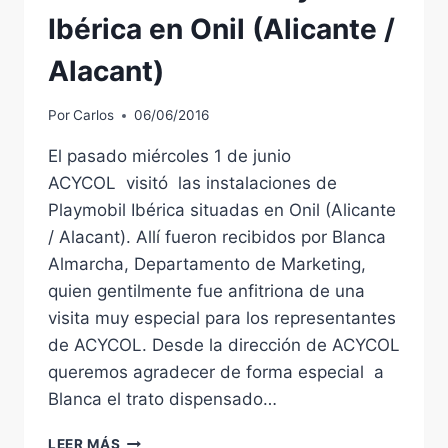
MAYORGA,
Ibérica en Onil (Alicante /
VALLADOLID.
HASTA
Alacant)
EL
28
Por
Carlos
06/06/2016
DE
ENERO
El pasado miércoles 1 de junio
DE
ACYCOL visitó las instalaciones de
2018.
Playmobil Ibérica situadas en Onil (Alicante
/ Alacant). Allí fueron recibidos por Blanca
Almarcha, Departamento de Marketing,
quien gentilmente fue anfitriona de una
visita muy especial para los representantes
de ACYCOL. Desde la dirección de ACYCOL
queremos agradecer de forma especial a
Blanca el trato dispensado…
ACYCOL
LEER MÁS