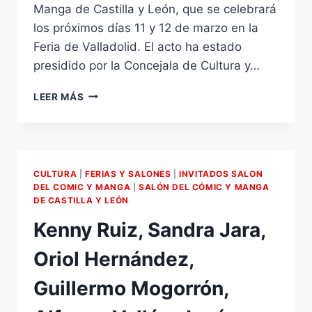
Manga de Castilla y León, que se celebrará
los próximos días 11 y 12 de marzo en la
Feria de Valladolid. El acto ha estado
presidido por la Concejala de Cultura y…
XI
LEER MÁS
SALÓN
DEL
CÓMIC
Y
MANGA
CULTURA
|
FERIAS Y SALONES
|
INVITADOS SALON
DE
DEL COMIC Y MANGA
|
SALÓN DEL CÓMIC Y MANGA
CASTILLA
DE CASTILLA Y LEÓN
Y
Kenny Ruiz, Sandra Jara,
LEÓN.
RUEDA
Oriol Hernández,
DE
PRENSA
Guillermo Mogorrón,
PRESENTACIÓN.