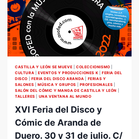
CASTILLA Y LEÓN SE MUEVE
|
COLECCIONISMO
|
CULTURA
|
EVENTOS Y PRODUCCIONES K
|
FERIA DEL
DISCO
|
FERIA DEL DISCO ARANDA
|
FERIAS Y
SALONES
|
MÚSICA Y GRUPOS
|
PROFESIONALES
|
SALÓN DEL CÓMIC Y MANGA DE CASTILLA Y LEÓN
|
TALLERES
|
UNA VENTANA AL MUNDO
XVI Feria del Disco y
Cómic de Aranda de
Duero. 30 y 31 de julio. C/