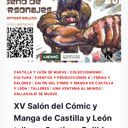
ARANDA
DE
DUERO.
30
Y
31
DE
JULIO.
C/
ISILLA
CASTILLA Y LEÓN SE MUEVE
|
COLECCIONISMO
|
CULTURA
|
EVENTOS Y PRODUCCIONES K
|
FERIAS Y
SALONES
|
SALÓN DEL CÓMIC Y MANGA DE CASTILLA
Y LEÓN
|
TALLERES
|
UNA VENTANA AL MUNDO
|
VALLADOLID SE MUEVE
XV Salón del Cómic y
Manga de Castilla y León