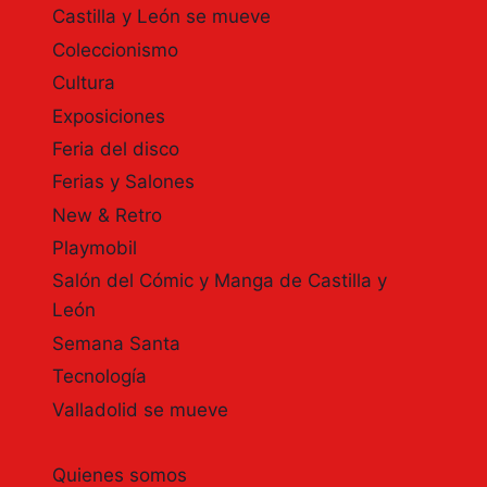
Castilla y León se mueve
ARAN,
HENAR
Coleccionismo
TORINOS,
Cultura
SANTIAGO,
BELLIDO,
Exposiciones
…
Feria del disco
9º
Ferias y Salones
SALÓN
DEL
New & Retro
CÓMIC
Playmobil
Y
MANGA
Salón del Cómic y Manga de Castilla y
DE
León
CASTILLA
Semana Santa
Y
LEÓN.
Tecnología
AUTORES
Valladolid se mueve
INVITADOS.
Quienes somos