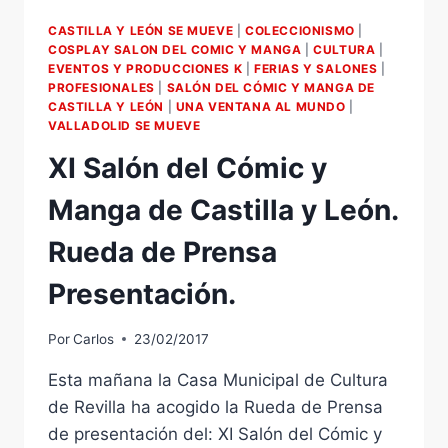
MANGA
CASTILLA Y LEÓN SE MUEVE
|
COLECCIONISMO
|
DE
COSPLAY SALON DEL COMIC Y MANGA
|
CULTURA
|
CASTILLA
EVENTOS Y PRODUCCIONES K
|
FERIAS Y SALONES
|
Y
PROFESIONALES
|
SALÓN DEL CÓMIC Y MANGA DE
LEÓN
CASTILLA Y LEÓN
|
UNA VENTANA AL MUNDO
|
TALLERES
VALLADOLID SE MUEVE
SANTIAGO
XI Salón del Cómic y
BELLIDO
INSCRIPCIÓN
Manga de Castilla y León.
Rueda de Prensa
Presentación.
Por
Carlos
23/02/2017
Esta mañana la Casa Municipal de Cultura
de Revilla ha acogido la Rueda de Prensa
de presentación del: XI Salón del Cómic y