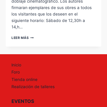
doblaje cinematográfico. Los autores
firmaran ejemplares de sus obres a todos
los visitantes que los deseen en el
siguiente horario: Sábado de 12,30h a
14,h…
KENNY
LEER MÁS
RUIZ,
SANDRA
JARA,
ORIOL
HERNÁNDEZ,
Inicio
GUILLERMO
MOGORRÓN,
Foro
ALFONSO
Tienda online
VALLÉS,
Realización de talleres
JESÚS
REDONDO,
GINA
EVENTOS
VILA
Y