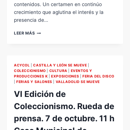
contenidos. Un certamen en continúo
crecimiento que aglutina el interés y la
presencia de…
VII
LEER MÁS
EDICIÓN
DE
COLECCIONISMO
DE
VALLADOLID-
ACYCOL
|
CASTILLA Y LEÓN SE MUEVE
|
CASTILLA
COLECCIONISMO
|
CULTURA
|
EVENTOS Y
Y
PRODUCCIONES K
|
EXPOSICIONES
|
FERIA DEL DISCO
LEÓN.
|
FERIAS Y SALONES
|
VALLADOLID SE MUEVE
15
VI Edición de
Y
16
Coleccionismo. Rueda de
DE
OCTUBRE.
prensa. 7 de octubre. 11 h
FERIA
DE
VALLADOLID.