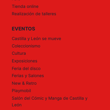
LEÓN.
Tienda online
15
Realización de talleres
Y
16
DE
EVENTOS
OCTUBRE.
FERIA
Castilla y León se mueve
DE
VALLADOLID.
Coleccionismo
OFERTA
Cultura
HOTEL
NH
Exposiciones
CIUDAD
Feria del disco
DE
Ferias y Salones
VALLADOLID
PARA
New & Retro
EXPOSITORES
Playmobil
Y
VISITANTES.
Salón del Cómic y Manga de Castilla y
León