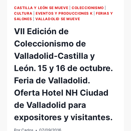
DE
CASTILLA Y LEÓN SE MUEVE
|
COLECCIONISMO
|
PRENSA.
CULTURA
|
EVENTOS Y PRODUCCIONES K
|
FERIAS Y
7
SALONES
|
VALLADOLID SE MUEVE
DE
VII Edición de
OCTUBRE.
11
Coleccionismo de
H
CASA
Valladolid-Castilla y
MUNICIPAL
DE
León. 15 y 16 de octubre.
CULTURA
DE
Feria de Valladolid.
REVILLA.
Oferta Hotel NH Ciudad
de Valladolid para
expositores y visitantes.
Por
Carlos
07/09/2016