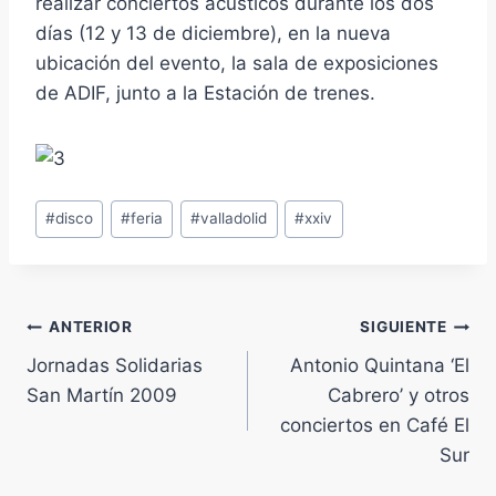
realizar conciertos acústicos durante los dos
días (12 y 13 de diciembre), en la nueva
ubicación del evento, la sala de exposiciones
de ADIF, junto a la Estación de trenes.
Etiquetas
#
disco
#
feria
#
valladolid
#
xxiv
de
la
entrada:
Navegación
ANTERIOR
SIGUIENTE
Jornadas Solidarias
Antonio Quintana ‘El
de
San Martín 2009
Cabrero’ y otros
entradas
conciertos en Café El
Sur