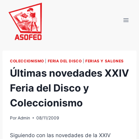
Saltar
al
contenido
COLECCIONISMO
|
FERIA DEL DISCO
|
FERIAS Y SALONES
Últimas novedades XXIV
Feria del Disco y
Coleccionismo
Por
Admin
08/11/2009
Siguiendo con las novedades de la XXIV