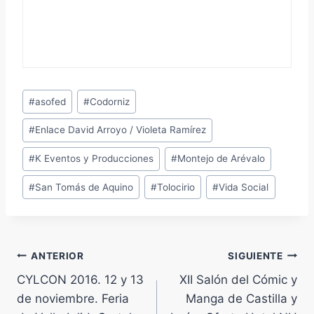
Etiquetas
#
asofed
#
Codorniz
de
#
Enlace David Arroyo / Violeta Ramírez
la
entrada:
#
K Eventos y Producciones
#
Montejo de Arévalo
#
San Tomás de Aquino
#
Tolocirio
#
Vida Social
Navegación
ANTERIOR
SIGUIENTE
CYLCON 2016. 12 y 13
XII Salón del Cómic y
de
de noviembre. Feria
Manga de Castilla y