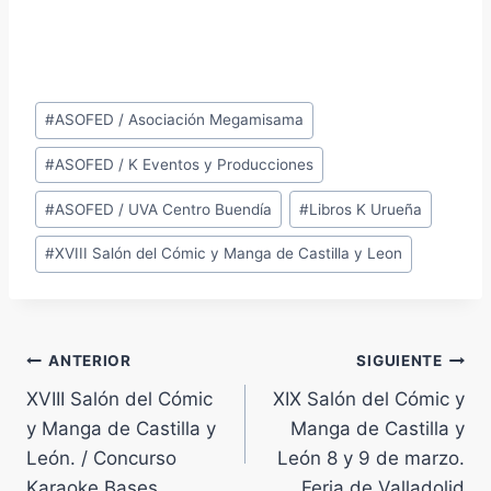
Etiquetas
#
ASOFED / Asociación Megamisama
de
#
ASOFED / K Eventos y Producciones
la
entrada:
#
ASOFED / UVA Centro Buendía
#
Libros K Urueña
#
XVIII Salón del Cómic y Manga de Castilla y Leon
Navegación
ANTERIOR
SIGUIENTE
XVIII Salón del Cómic
XIX Salón del Cómic y
de
y Manga de Castilla y
Manga de Castilla y
entradas
León. / Concurso
León 8 y 9 de marzo.
Karaoke Bases
Feria de Valladolid