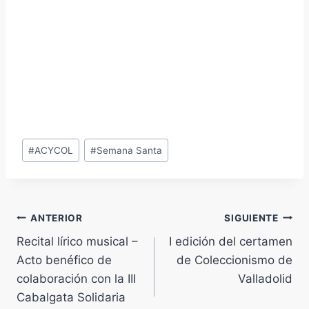
Etiquetas
#
ACYCOL
#
Semana Santa
de
la
entrada:
Navegación
ANTERIOR
SIGUIENTE
Recital lírico musical –
I edición del certamen
de
Acto benéfico de
de Coleccionismo de
entradas
colaboración con la III
Valladolid
Cabalgata Solidaria